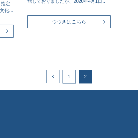
館しておりましたが、2020年4月1日よ
、指定
り、豊平館は開館いたしま…
文化財
つづきはこちら
1
2