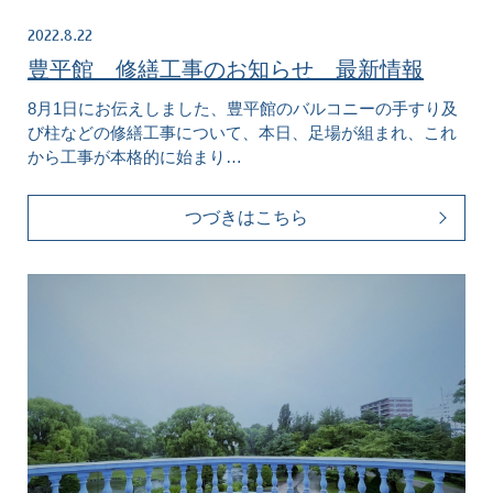
2022.8.22
豊平館 修繕工事のお知らせ 最新情報
8月1日にお伝えしました、豊平館のバルコニーの手すり及
び柱などの修繕工事について、本日、足場が組まれ、これ
から工事が本格的に始まり…
つづきはこちら