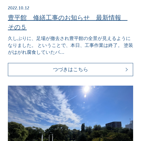
2022.10.12
豊平館 修繕工事のお知らせ 最新情報
その５
久しぶりに、足場が撤去され豊平館の全景が見えるように
なりました。 ということで、本日、工事作業は終了。 塗装
がはがれ腐食していたバ…
つづきはこちら