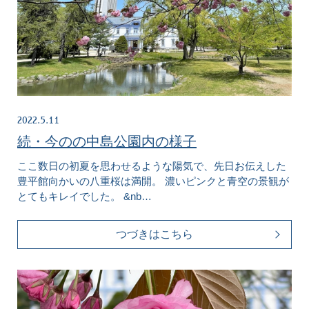
2022.5.11
続・今のの中島公園内の様子
ここ数日の初夏を思わせるような陽気で、先日お伝えした
豊平館向かいの八重桜は満開。 濃いピンクと青空の景観が
とてもキレイでした。 &nb…
つづきはこちら